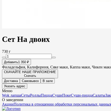
Сет На двоих
730 г
Добавить
1 350 ₽
Филадельфия, Калифорния, Сяке маки, Каппа маки, Чикен мак
СКАЧАЙТЕ НАШЕ ПРИЛОЖЕНИЕ
Скачать
Доставка
Самовывоз
В зале
Указать адрес
Меню
Wok лапша
Сеты
Роллы
Пицца
Суши
Поке
Суши-пицца
Салаты
За
О заведении
Акции
Политика в отношении обработки персональных данны