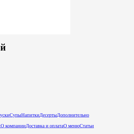
ой
куски
Супы
Напитки
Десерты
Дополнительно
х
О компании
Доставка и оплата
О меню
Статьи