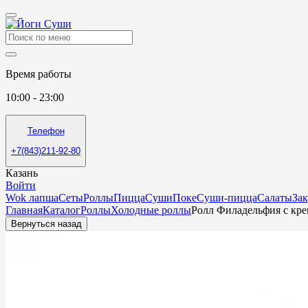
Время работы
10:00 - 23:00
Телефон
+7(843)211-92-80
Казань
Войти
Wok лапша
Сеты
Роллы
Пицца
Суши
Поке
Суши-пицца
Салаты
За
Главная
Каталог
Роллы
Холодные роллы
Ролл Филадельфия с кре
Вернуться назад