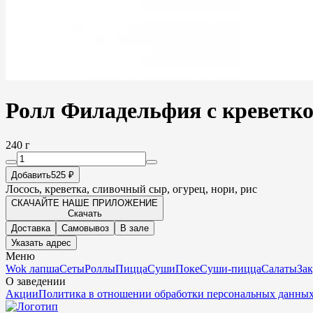
Ролл Филадельфия с креветк
240 г
Добавить
525 ₽
Лосось, креветка, сливочный сыр, огурец, нори, рис
СКАЧАЙТЕ НАШЕ ПРИЛОЖЕНИЕ
Скачать
Доставка
Самовывоз
В зале
Указать адрес
Меню
Wok лапша
Сеты
Роллы
Пицца
Суши
Поке
Суши-пицца
Салаты
За
О заведении
Акции
Политика в отношении обработки персональных данны