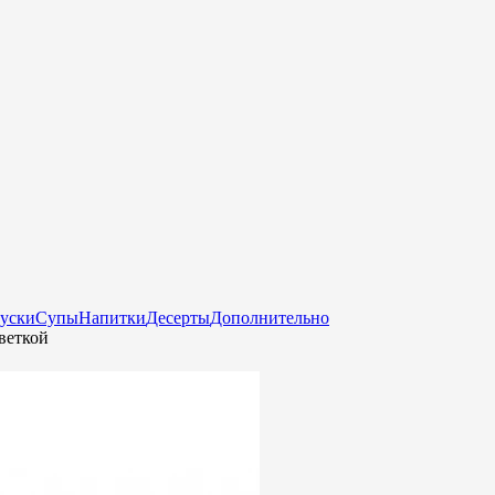
куски
Супы
Напитки
Десерты
Дополнительно
веткой