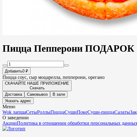
Пицца Пепперони ПОДАРОК
Добавить
0 ₽
Пицца соус, сыр моцарелла, пепперони, орегано
СКАЧАЙТЕ НАШЕ ПРИЛОЖЕНИЕ
Скачать
Доставка
Самовывоз
В зале
Указать адрес
Меню
Wok лапша
Сеты
Роллы
Пицца
Суши
Поке
Суши-пицца
Салаты
За
О заведении
Акции
Политика в отношении обработки персональных данны