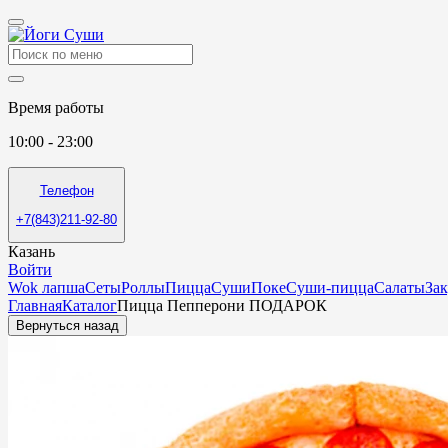
Время работы
10:00 - 23:00
Телефон
+7(843)211-92-80
Казань
Войти
Wok лапша
Сеты
Роллы
Пицца
Суши
Поке
Суши-пицца
Салаты
За
Главная
Каталог
Пицца Пепперони ПОДАРОК
Вернуться назад