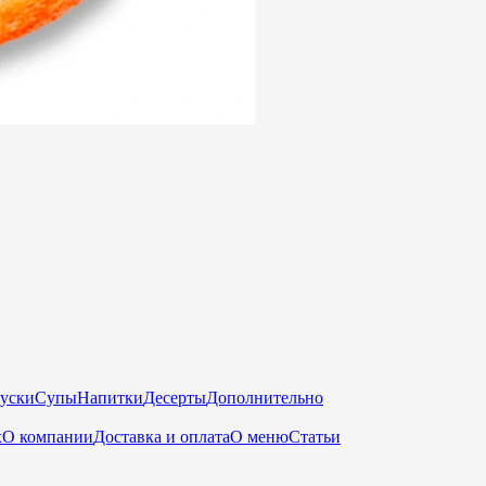
куски
Супы
Напитки
Десерты
Дополнительно
х
О компании
Доставка и оплата
О меню
Статьи